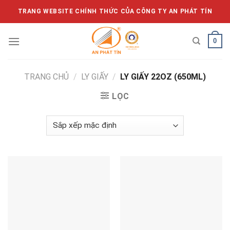
Skip
TRANG WEBSITE CHÍNH THỨC CỦA CÔNG TY AN PHÁT TÍN
to
content
0
TRANG CHỦ
/
LY GIẤY
/
LY GIẤY 22OZ (650ML)
LỌC