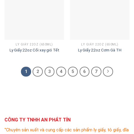
LY GIẤY 22OZ (650ML)
LY GIẤY 22OZ (650ML)
Ly Giấy 22oz Cối xay gió Tết
Ly Giấy 22oz Cơm Gà TH
1
2
3
4
5
6
7
CÔNG TY TNHH AN PHÁT TÍN
"Chuyên sản xuất và cung cấp các sản phẩm ly giấy, tô giấy, dĩa