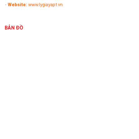
-
Website:
www.lygiayapt.vn
BẢN ĐỒ