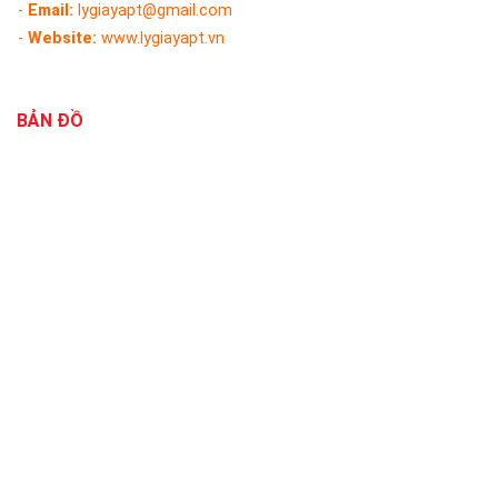
-
Email:
lygiayapt@gmail.com
-
Website:
www.lygiayapt.vn
BẢN ĐỒ