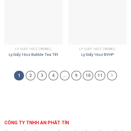
LY GIẤY 16OZ (480ML)
LY GIẤY 16OZ (480ML)
Ly Giấy 16oz Bubble Tea Tết
Ly Giấy 16oz BVHP
1
2
3
4
…
9
10
11
CÔNG TY TNHH AN PHÁT TÍN