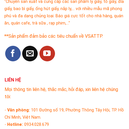
"Chuyên sản xuất và cung cấp các sản phẩm ly giấy, tô giấy, dĩa
giấy, bao bì giấy, ống hút giấy, nắp ly,... với nhiều mẫu mã phong
phú và đa dạng chủng loại. Báo giá cực tốt cho nhà hàng, quán
ăn, quán cafe, trà sữa , rạp phim,..."
**Sản phẩm đảm bảo các tiêu chuẩn về VSATTP.
LIÊN HỆ
Mọi thông tin liên hệ, thắc mắc, hỏi đáp, xin liên hệ chúng
tôi:
-
Văn phòng:
101 Đường số 19, Phường Thông Tây Hội, TP. Hồ
Chí Minh, Việt Nam.
-
Hotline:
0934.028.679