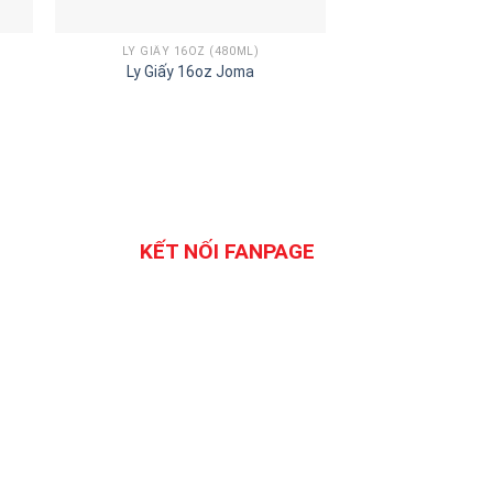
LY GIẤY 16OZ (480ML)
LY GIẤY 14O
Ly Giấy 16oz Joma
Ly Giấy 14oz
KẾT NỐI FANPAGE