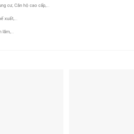
ung cư, Căn hộ cao cấp,…
hế xuất,…
ển lãm,…