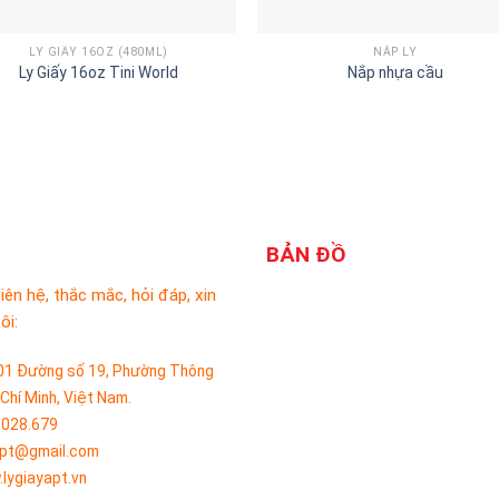
LY GIẤY 16OZ (480ML)
NẮP LY
Ly Giấy 16oz Tini World
Nắp nhựa cầu
BẢN ĐỒ
liên hệ, thắc mắc, hỏi đáp, xin
ôi:
01 Đường số 19, Phường Thông
 Chí Minh, Việt Nam.
.028.679
apt@gmail.com
lygiayapt.vn