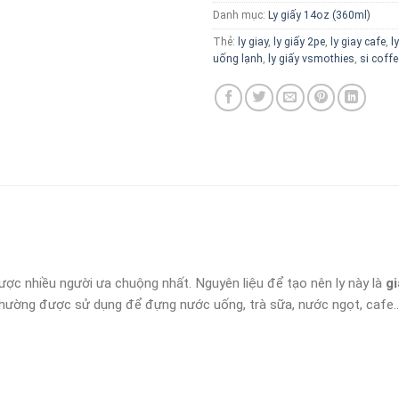
Danh mục:
Ly giấy 14oz (360ml)
Thẻ:
ly giay
,
ly giấy 2pe
,
ly giay cafe
,
l
uống lạnh
,
ly giấy vsmothies
,
si coffe
c nhiều người ưa chuộng nhất. Nguyên liệu để tạo nên ly này là
gi
thường được sử dụng để đựng nước uống, trà sữa, nước ngọt, cafe