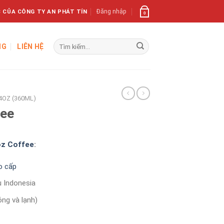
 CỦA CÔNG TY AN PHÁT TÍN
Đăng nhập
0
Tìm
NG
LIÊN HỆ
kiếm:
14OZ (360ML)
fee
oz Coffee
:
o cấp
u Indonesia
ng và lạnh)