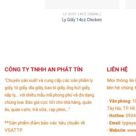
LY GIẤY 14OZ (360ML)
Ly Giấy 14oz Chicken
CÔNG TY TNHH AN PHÁT TÍN
LIÊN HỆ
Mọi thông tin 
"Chuyên sản xuất và cung cấp các sản phẩm ly
liên hệ chúng t
giấy, tô giấy, dĩa giấy, bao bì giấy, ống hút giấy,
nắp ly,... với nhiều mẫu mã phong phú và đa dạng
-
Văn phòng:
1
chủng loại. Báo giá cực tốt cho nhà hàng, quán
Tây Hội, TP. Hồ
ăn, quán cafe, trà sữa , rạp phim,..."
-
Hotline:
0934
**Sản phẩm đảm bảo các tiêu chuẩn về
-
Email:
lygiay
VSATTP.
-
Website:
www.