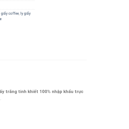
y giấy coffee
,
ly giấy
e
ấy trắng tinh khiết 100% nhập khẩu trực
…