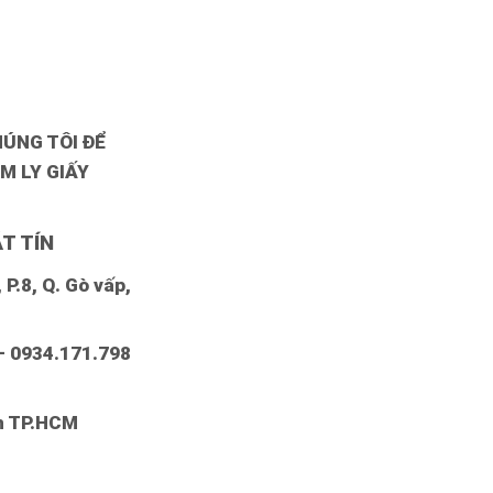
HÚNG TÔI ĐỂ
M LY GIẤY
T TÍN
P.8, Q. Gò vấp,
– 0934.171.798
nh TP.HCM