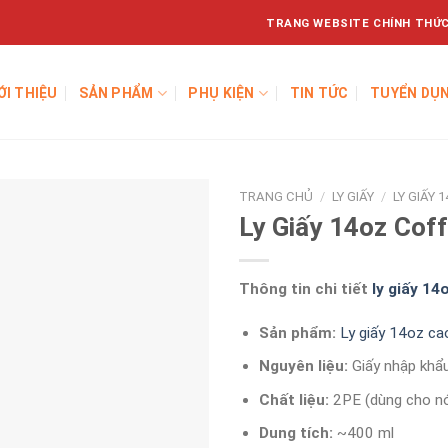
TRANG WEBSITE CHÍNH THỨC
ỚI THIỆU
SẢN PHẨM
PHỤ KIỆN
TIN TỨC
TUYỂN DỤ
TRANG CHỦ
/
LY GIẤY
/
LY GIẤY 
Ly Giấy 14oz Cof
Thông tin chi tiết
ly giấy 14
Sản phẩm:
Ly giấy 14oz ca
Nguyên liệu:
Giấy nhập khẩ
Chất liệu:
2PE (dùng cho nó
Dung tích:
~400 ml