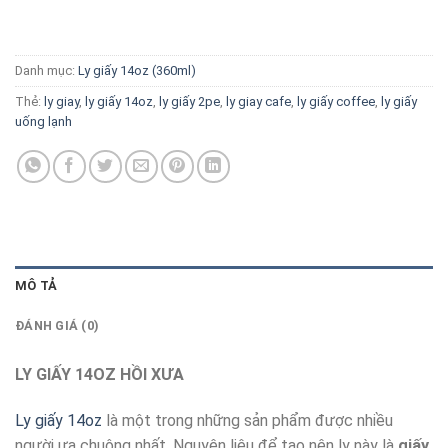
Danh mục:
Ly giấy 14oz (360ml)
Thẻ:
ly giay
,
ly giấy 14oz
,
ly giấy 2pe
,
ly giay cafe
,
ly giấy coffee
,
ly giấy
uống lạnh
MÔ TẢ
ĐÁNH GIÁ (0)
LY GIẤY 14OZ HỒI XƯA
Ly giấy 14oz
là một trong những sản phẩm được nhiều
người ưa chuộng nhất. Nguyên liệu để tạo nên ly này là
giấy