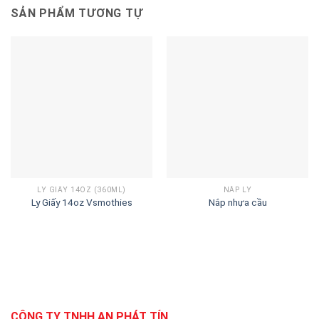
SẢN PHẨM TƯƠNG TỰ
LY GIẤY 14OZ (360ML)
NẮP LY
Ly Giấy 14oz Vsmothies
Nắp nhựa cầu
CÔNG TY TNHH AN PHÁT TÍN