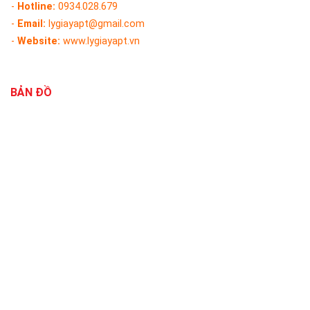
-
Hotline:
0934.028.679
-
Email:
lygiayapt@gmail.com
-
Website:
www.lygiayapt.vn
BẢN ĐỒ