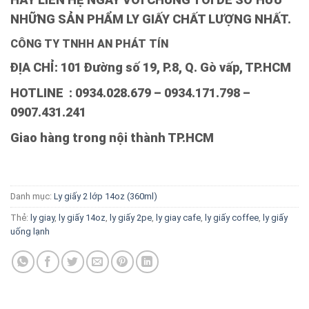
NHỮNG SẢN PHẨM LY GIẤY CHẤT LƯỢNG NHẤT.
CÔNG TY TNHH AN PHÁT TÍN
ĐỊA CHỈ: 101 Đường số 19, P.8, Q. Gò vấp, TP.HCM
HOTLINE : 0934.028.679 – 0934.171.798 –
0907.431.241
Giao hàng trong nội thành TP.HCM
Danh mục:
Ly giấy 2 lớp 14oz (360ml)
Thẻ:
ly giay
,
ly giấy 14oz
,
ly giấy 2pe
,
ly giay cafe
,
ly giấy coffee
,
ly giấy
uống lạnh