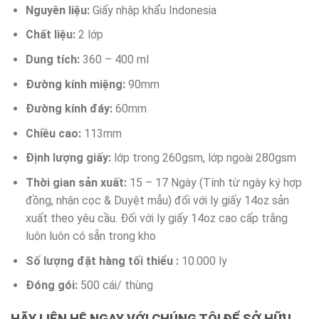
Nguyên liệu:
Giấy nhập khẩu Indonesia
Chất liệu:
2 lớp
Dung tích:
360 – 400 ml
Đường kính miệng:
90mm
Đường kính đáy:
60mm
Chiều cao:
113mm
Định lượng giấy:
lớp trong 260gsm, lớp ngoài 280gsm
Thời gian sản xuất:
15 – 17 Ngày (Tính từ ngày ký hợp
đồng, nhận cọc & Duyệt mẫu) đối với ly giấy 14oz sản
xuất theo yêu cầu. Đối với ly giấy 14oz cao cấp trắng
luôn luôn có sẵn trong kho
Số lượng đặt hàng tối thiểu :
10.000 ly
Đóng gói:
500 cái/ thùng
HÃY LIÊN HỆ NGAY VỚI CHÚNG TÔI ĐỂ SỞ HỮU