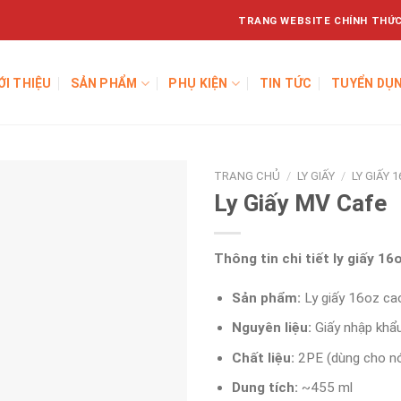
TRANG WEBSITE CHÍNH THỨC
ỚI THIỆU
SẢN PHẨM
PHỤ KIỆN
TIN TỨC
TUYỂN DỤ
TRANG CHỦ
/
LY GIẤY
/
LY GIẤY 
Ly Giấy MV Cafe
Thông tin chi tiết ly giấy 16
Sản phẩm:
Ly giấy 16oz ca
Nguyên liệu:
Giấy nhập khẩ
Chất liệu:
2PE (dùng cho nó
Dung tích:
~455 ml