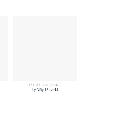
LY GIẤY 16OZ (480ML)
LY GIẤY 14O
Ly Giấy 16oz HJ
Ly Giấy 14