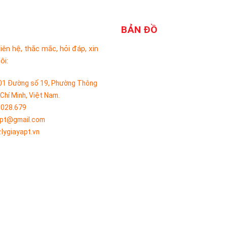
BẢN ĐỒ
liên hệ, thắc mắc, hỏi đáp, xin
ôi:
01 Đường số 19, Phường Thông
 Chí Minh, Việt Nam.
.028.679
apt@gmail.com
lygiayapt.vn