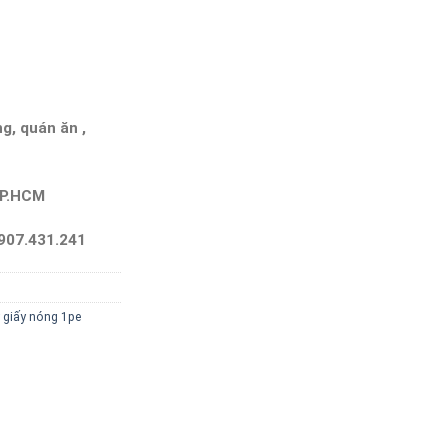
g, quán ăn ,
…
TP.HCM
907.431.241
y giấy nóng 1pe