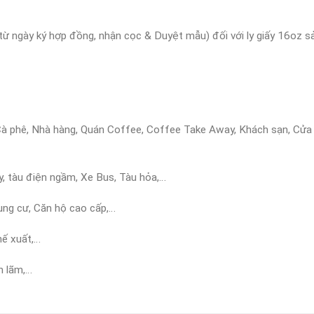
ừ ngày ký hợp đồng, nhận cọc & Duyệt mẫu) đối với ly giấy 16oz sản
à phê, Nhà hàng, Quán Coffee, Coffee Take Away, Khách sạn, Cửa h
, tàu điện ngầm, Xe Bus, Tàu hỏa,…
ung cư, Căn hộ cao cấp,…
hế xuất,…
ển lãm,…