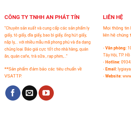
CÔNG TY TNHH AN PHÁT TÍN
LIÊN HỆ
Mọi thông tin 
"Chuyên sản xuất và cung cấp các sản phẩm ly
liên hệ chúng t
giấy, tô giấy, dĩa giấy, bao bì giấy, ống hút giấy,
nắp ly,... với nhiều mẫu mã phong phú và đa dạng
-
Văn phòng:
1
chủng loại. Báo giá cực tốt cho nhà hàng, quán
Tây Hội, TP. Hồ
ăn, quán cafe, trà sữa , rạp phim,..."
-
Hotline:
0934
**Sản phẩm đảm bảo các tiêu chuẩn về
-
Email:
lygiay
VSATTP.
-
Website:
www.