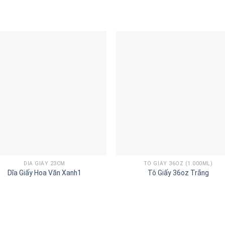
DĨA GIẤY 23CM
TÔ GIẤY 36OZ (1.000ML)
Dĩa Giấy Hoa Văn Xanh1
Tô Giấy 36oz Trắng