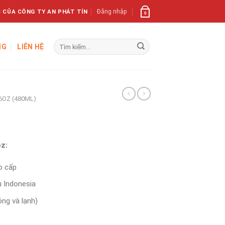
 CỦA CÔNG TY AN PHÁT TÍN
Đăng nhập
0
Tìm
NG
LIÊN HỆ
kiếm:
16OZ (480ML)
oz:
o cấp
u Indonesia
ng và lạnh)