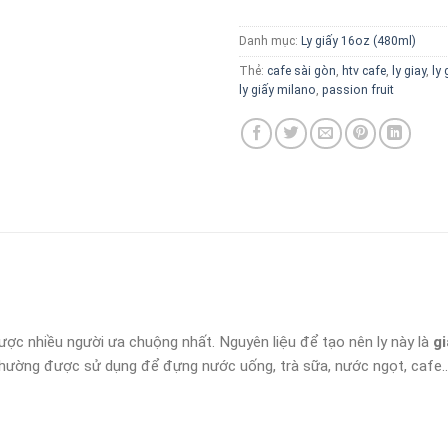
Danh mục:
Ly giấy 16oz (480ml)
Thẻ:
cafe sài gòn
,
htv cafe
,
ly giay
,
ly 
ly giấy milano
,
passion fruit
ợc nhiều người ưa chuộng nhất. Nguyên liệu để tạo nên ly này là
gi
thường được sử dụng để đựng nước uống, trà sữa, nước ngọt, cafe