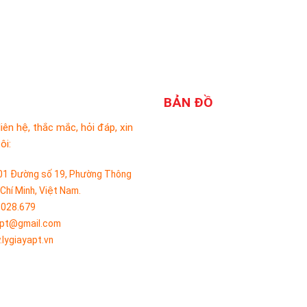
BẢN ĐỒ
liên hệ, thắc mắc, hỏi đáp, xin
ôi:
01 Đường số 19, Phường Thông
 Chí Minh, Việt Nam.
.028.679
apt@gmail.com
lygiayapt.vn