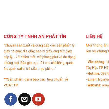
CÔNG TY TNHH AN PHÁT TÍN
LIÊN HỆ
Mọi thông tin 
"Chuyên sản xuất và cung cấp các sản phẩm ly
liên hệ chúng t
giấy, tô giấy, dĩa giấy, bao bì giấy, ống hút giấy,
nắp ly,... với nhiều mẫu mã phong phú và đa dạng
-
Văn phòng:
1
chủng loại. Báo giá cực tốt cho nhà hàng, quán
Tây Hội, TP. Hồ
ăn, quán cafe, trà sữa , rạp phim,..."
-
Hotline:
0934
**Sản phẩm đảm bảo các tiêu chuẩn về
-
Email:
lygiay
VSATTP.
-
Website:
www.