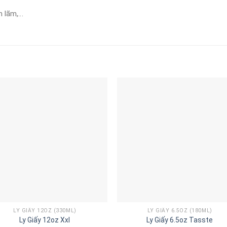
ển lãm,…
LY GIẤY 12OZ (330ML)
LY GIẤY 6.5OZ (180ML)
Ly Giấy 12oz Xxl
Ly Giấy 6.5oz Tasste