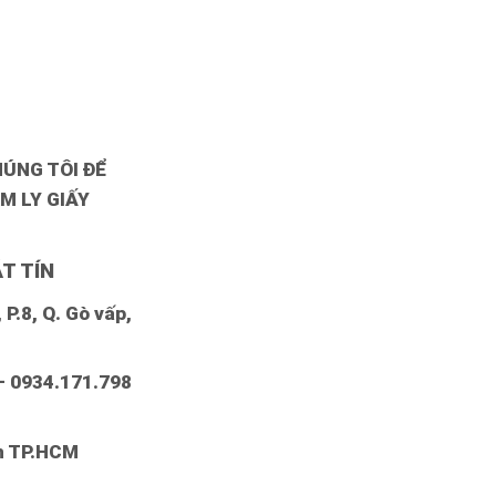
HÚNG TÔI ĐỂ
M LY GIẤY
T TÍN
P.8, Q. Gò vấp,
– 0934.171.798
nh TP.HCM