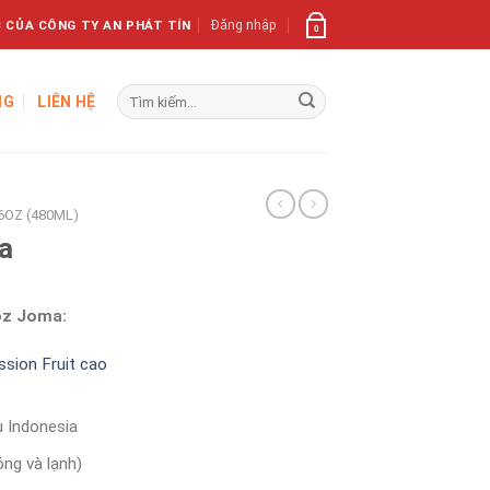
 CỦA CÔNG TY AN PHÁT TÍN
Đăng nhập
0
Tìm
NG
LIÊN HỆ
kiếm:
16OZ (480ML)
a
6oz Joma:
ssion Fruit cao
u Indonesia
ng và lạnh)