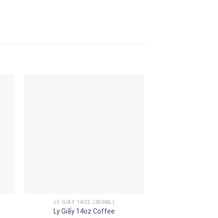
LY GIẤY 14OZ (360ML)
TÔ GIẤY 7O
Ly Giấy 14oz Coffee
Tô Giấy 7