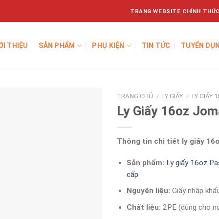
TRANG WEBSITE CHÍNH THỨC
ỚI THIỆU
SẢN PHẨM
PHỤ KIỆN
TIN TỨC
TUYỂN DỤ
TRANG CHỦ
/
LY GIẤY
/
LY GIẤY 
Ly Giấy 16oz Jom
Thông tin chi tiết ly giấy 1
Sản phẩm:
Ly giấy 16oz Pa
cấp
Nguyên liệu:
Giấy nhập khẩ
Chất liệu:
2PE (dùng cho nó