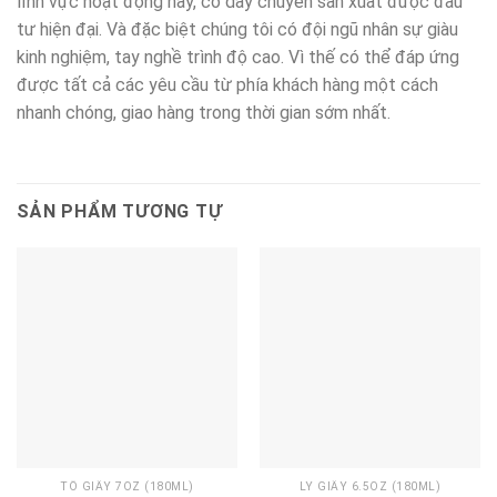
lĩnh vực hoạt động này, có dây chuyền sản xuất được đầu
tư hiện đại. Và đặc biệt chúng tôi có đội ngũ nhân sự giàu
kinh nghiệm, tay nghề trình độ cao. Vì thế có thể đáp ứng
được tất cả các yêu cầu từ phía khách hàng một cách
nhanh chóng, giao hàng trong thời gian sớm nhất.
SẢN PHẨM TƯƠNG TỰ
TÔ GIẤY 7OZ (180ML)
LY GIẤY 6.5OZ (180ML)