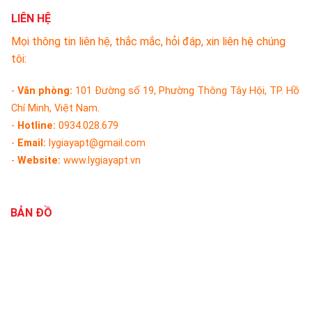
LIÊN HỆ
Mọi thông tin liên hệ, thắc mắc, hỏi đáp, xin liên hệ chúng
tôi:
-
Văn phòng:
101 Đường số 19, Phường Thông Tây Hội, TP. Hồ
Chí Minh, Việt Nam.
-
Hotline:
0934.028.679
-
Email:
lygiayapt@gmail.com
-
Website:
www.lygiayapt.vn
BẢN ĐỒ