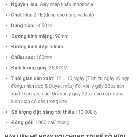
Nguyên liệu:
Giấy nhập khẩu Indonesia
Chất liệu:
2PE (dùng cho nóng và lạnh)
Dung tích:
~650 ml
Đường kính miệng:
90mm
Đường kính đáy:
60mm
Chiều cao:
160mm
Định lượng giấy:
260GSM
Thời gian sản xuất:
12 – 15 Ngày (Tính từ ngày ký hợp
đồng, nhận cọc & Duyệt mẫu) đối với ly giấy 22oz sản
xuất theo yêu cầu. Đối với ly giấy 22oz cao cấp trắng
luôn luôn có sẵn trong kho
Số lượng đặt hàng tối thiểu :
10.000 ly
Đóng gói:
1.000 cái/ thùng
HÃY LIÊN HỆ NGAY VỚI CHÚNG TÔI ĐỂ SỞ HỮU