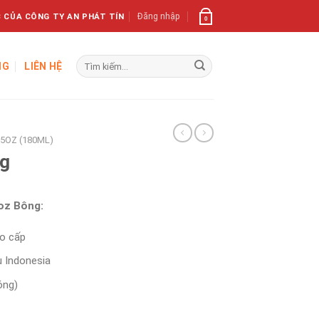
 CỦA CÔNG TY AN PHÁT TÍN
Đăng nhập
0
Tìm
NG
LIÊN HỆ
kiếm:
6.5OZ (180ML)
ng
5oz Bông:
o cấp
u Indonesia
óng)