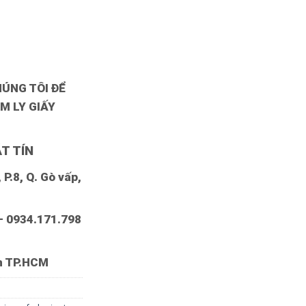
HÚNG TÔI ĐỂ
M LY GIẤY
T TÍN
P.8, Q. Gò vấp,
– 0934.171.798
nh TP.HCM