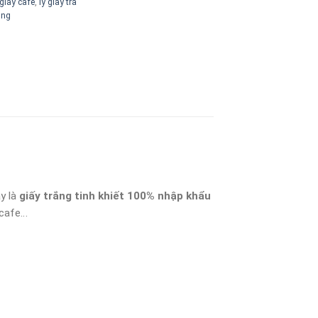
 giay cafe
,
ly giay tra
òng
y là
giấy trắng tinh khiết 100% nhập khẩu
 cafe…