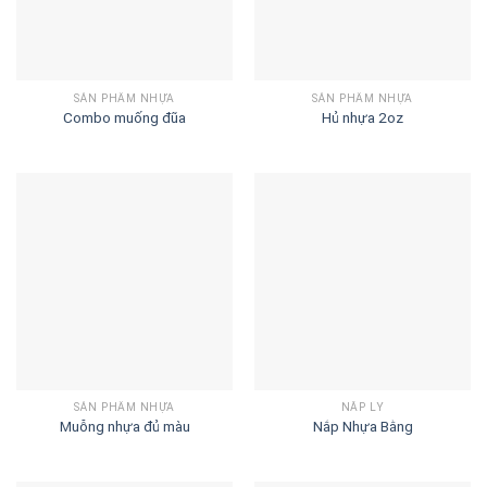
SẢN PHẨM NHỰA
SẢN PHẨM NHỰA
Combo muống đũa
Hủ nhựa 2oz
SẢN PHẨM NHỰA
NẮP LY
Muỗng nhựa đủ màu
Nắp Nhựa Bằng