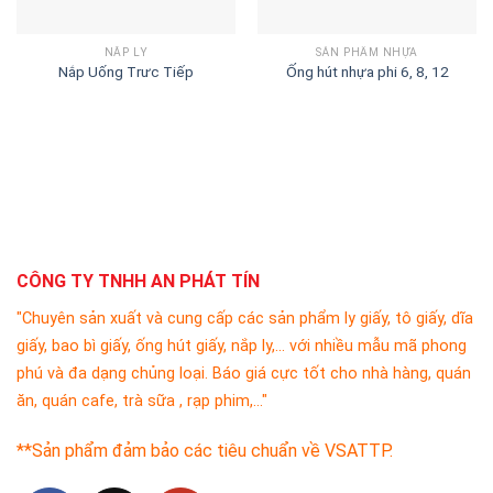
NẮP LY
SẢN PHẨM NHỰA
Nắp Uống Trưc Tiếp
Ống hút nhựa phi 6, 8, 12
CÔNG TY TNHH AN PHÁT TÍN
"Chuyên sản xuất và cung cấp các sản phẩm ly giấy, tô giấy, dĩa
giấy, bao bì giấy, ống hút giấy, nắp ly,... với nhiều mẫu mã phong
phú và đa dạng chủng loại. Báo giá cực tốt cho nhà hàng, quán
ăn, quán cafe, trà sữa , rạp phim,..."
**Sản phẩm đảm bảo các tiêu chuẩn về VSATTP.