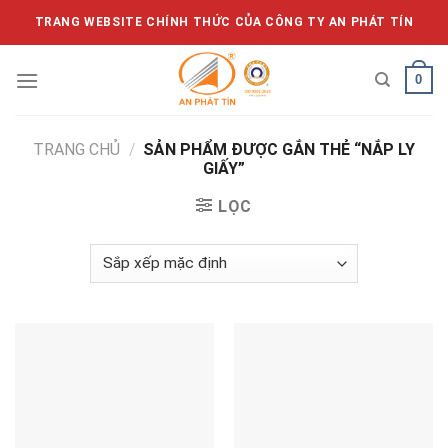
Skip
TRANG WEBSITE CHÍNH THỨC CỦA CÔNG TY AN PHÁT TÍN
to
content
0
TRANG CHỦ
/
SẢN PHẨM ĐƯỢC GẮN THẺ “NẮP LY
GIẤY”
LỌC