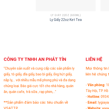
LY GIẤY 22OZ (650ML)
Ly Giấy 22oz Ket Tea
CÔNG TY TNHH AN PHÁT TÍN
LIÊN HỆ
Mọi thông tin 
"Chuyên sản xuất và cung cấp các sản phẩm ly
liên hệ chúng t
giấy, tô giấy, dĩa giấy, bao bì giấy, ống hút giấy,
nắp ly,... với nhiều mẫu mã phong phú và đa dạng
-
Văn phòng:
1
chủng loại. Báo giá cực tốt cho nhà hàng, quán
Tây Hội, TP. Hồ
ăn, quán cafe, trà sữa , rạp phim,..."
-
Hotline:
0934
**Sản phẩm đảm bảo các tiêu chuẩn về
-
Email:
lygiay
VSATTP.
-
Website:
www.