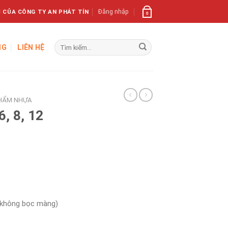
 CỦA CÔNG TY AN PHÁT TÍN
Đăng nhập
0
Tìm
NG
LIÊN HỆ
kiếm:
HẨM NHỰA
6, 8, 12
 không bọc màng)