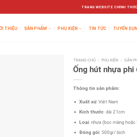
TRANG WEBSITE CHÍNH THỨC
ỚI THIỆU
SẢN PHẨM
PHỤ KIỆN
TIN TỨC
TUYỂN DỤ
TRANG CHỦ
/
PHỤ KIỆN
/
SẢN P
Ống hút nhựa phi 
Thông tin sản phẩm:
Xuất xứ
: Việt Nam
Kích thước
: dài 21cm
Loại
: nhựa (bọc màng hoặc
Đóng gói
: 500gr/ bịch