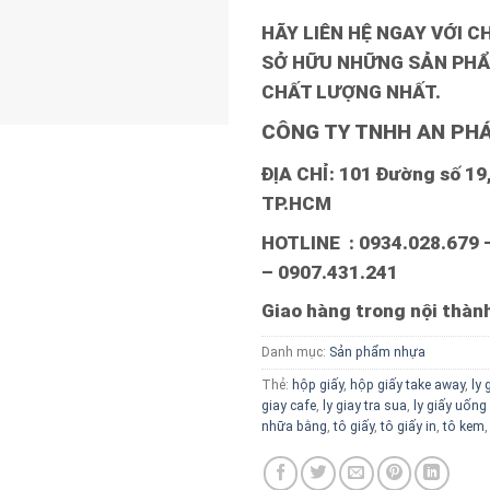
HÃY LIÊN HỆ NGAY VỚI C
SỞ HỮU NHỮNG SẢN PHẨ
CHẤT LƯỢNG NHẤT.
CÔNG TY TNHH AN PHÁ
ĐỊA CHỈ: 101 Đường số 19, 
TP.HCM
HOTLINE : 0934.028.679 
– 0907.431.241
Giao hàng trong nội thà
Danh mục:
Sản phẩm nhựa
Thẻ:
hộp giấy
,
hộp giấy take away
,
ly 
giay cafe
,
ly giay tra sua
,
ly giấy uống
nhữa bằng
,
tô giấy
,
tô giấy in
,
tô kem