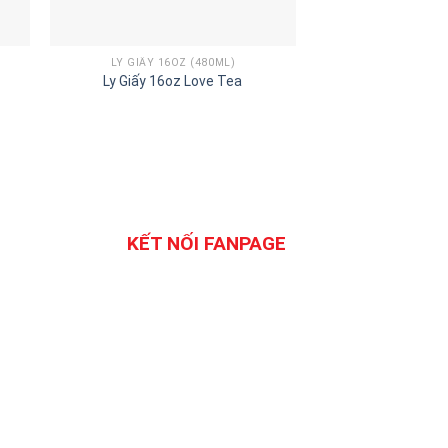
LY GIẤY 16OZ (480ML)
LY GIẤY 12O
Ly Giấy 16oz Love Tea
Ly Giấy 1
KẾT NỐI FANPAGE