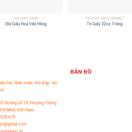
DĨA GIẤY 18CM
TÔ GIẤY 32OZ (800ML)
Dĩa Giấy Hoa Văn Hồng
Tô Giấy 32oz Trắng
BẢN ĐỒ
liên hệ, thắc mắc, hỏi đáp, xin
ôi:
01 Đường số 19, Phường Thông
 Chí Minh, Việt Nam.
.028.679
apt@gmail.com
lygiayapt.vn