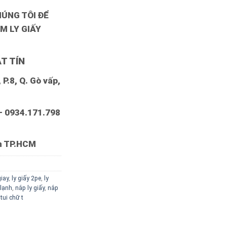
HÚNG TÔI ĐỂ
M LY GIẤY
T TÍN
P.8, Q. Gò vấp,
– 0934.171.798
nh TP.HCM
giay
,
ly giấy 2pe
,
ly
 lạnh
,
nắp ly giấy
,
nắp
,
tui chữ t