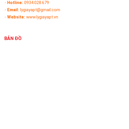
-
Hotline:
0934.028.679
-
Email:
lygiayapt@gmail.com
-
Website:
www.lygiayapt.vn
BẢN ĐỒ