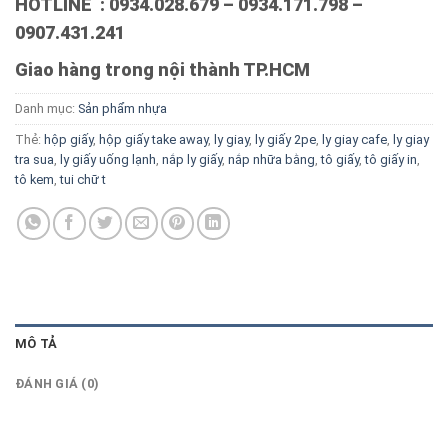
HOTLINE : 0934.028.679 – 0934.171.798 –
0907.431.241
Giao hàng trong nội thành TP.HCM
Danh mục:
Sản phẩm nhựa
Thẻ:
hộp giấy
,
hộp giấy take away
,
ly giay
,
ly giấy 2pe
,
ly giay cafe
,
ly giay
tra sua
,
ly giấy uống lạnh
,
nắp ly giấy
,
nắp nhữa bằng
,
tô giấy
,
tô giấy in
,
tô kem
,
tui chữ t
MÔ TẢ
ĐÁNH GIÁ (0)