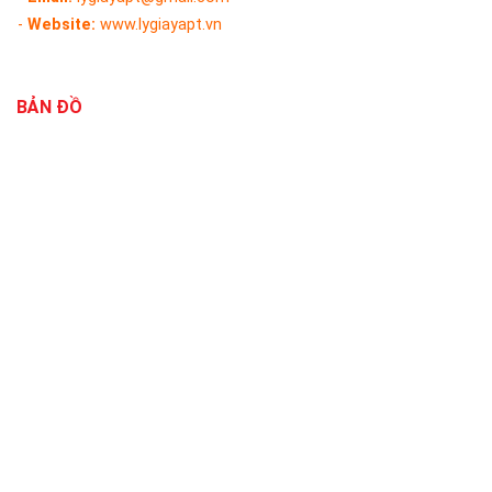
-
Website:
www.lygiayapt.vn
BẢN ĐỒ