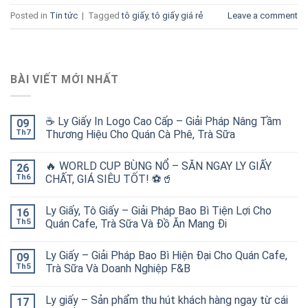
Posted in
Tin tức
|
Tagged
tô giấy
,
tô giấy giá rẻ
Leave a comment
BÀI VIẾT MỚI NHẤT
☕ Ly Giấy In Logo Cao Cấp – Giải Pháp Nâng Tầm
09
Th7
Thương Hiệu Cho Quán Cà Phê, Trà Sữa
🔥 WORLD CUP BÙNG NỔ – SĂN NGAY LY GIẤY
26
Th6
CHẤT, GIÁ SIÊU TỐT! ⚽🥤
Ly Giấy, Tô Giấy – Giải Pháp Bao Bì Tiện Lợi Cho
16
Th5
Quán Cafe, Trà Sữa Và Đồ Ăn Mang Đi
Ly Giấy – Giải Pháp Bao Bì Hiện Đại Cho Quán Cafe,
09
Th5
Trà Sữa Và Doanh Nghiệp F&B
Ly giấy – Sản phẩm thu hút khách hàng ngay từ cái
17