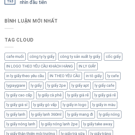
Th3
nhìn đầu tiên
BÌNH LUẬN MỚI NHẤT
TAG CLOUD
cafe muối
công ty ly giấy
công ty sản xuất ly giấy
cốc giấy
IN LOGO THEO YÊU CẦU KHÁCH HÀNG
IN LY GIẤY
in ly giấy theo yêu cầu
IN THEO YÊU CẦU
in tô giấy
ly cafe
lygiaygiare
ly giấy
ly giấy 2pe
ly giấy apt
ly giấy cafe
ly giấy cao cấp
ly giấy cà phê
ly giấy già rẻ
ly giấy giá rẻ
ly giấy giá sỉ
ly giấy gò vấp
ly giấy in logo
ly giấy in màu
ly giấy lạnh
ly giấy lạnh 360ml
ly giấy mang đi
ly giấy nóng
ly giấy nóng lạnh
ly giấy nóng lạnh 2pe
ly giấy take away
ly giấy thân thiện môi trường
ly giấy trà sữa
ly giấy trắng