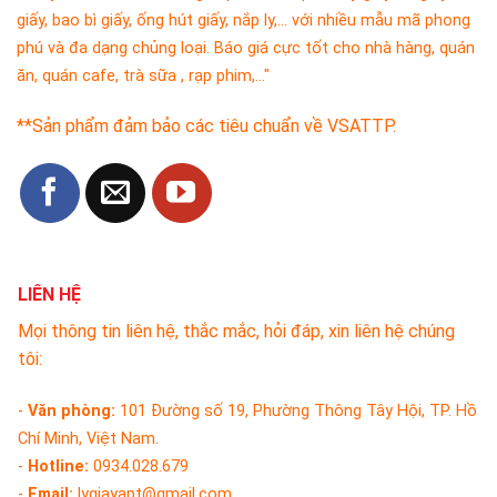
giấy, bao bì giấy, ống hút giấy, nắp ly,... với nhiều mẫu mã phong
phú và đa dạng chủng loại. Báo giá cực tốt cho nhà hàng, quán
ăn, quán cafe, trà sữa , rạp phim,..."
**Sản phẩm đảm bảo các tiêu chuẩn về VSATTP.
LIÊN HỆ
Mọi thông tin liên hệ, thắc mắc, hỏi đáp, xin liên hệ chúng
tôi:
-
Văn phòng:
101 Đường số 19, Phường Thông Tây Hội, TP. Hồ
Chí Minh, Việt Nam.
-
Hotline:
0934.028.679
-
Email:
lygiayapt@gmail.com