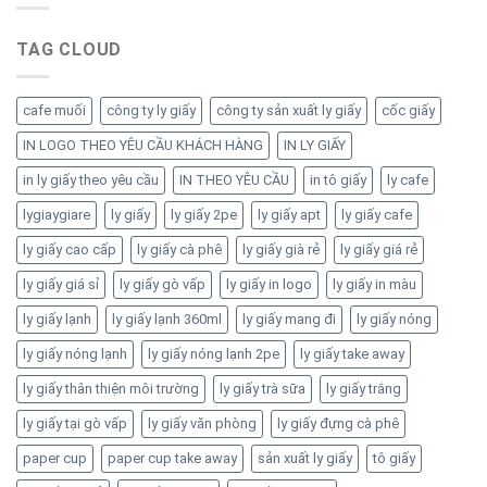
TAG CLOUD
cafe muối
công ty ly giấy
công ty sản xuất ly giấy
cốc giấy
IN LOGO THEO YÊU CẦU KHÁCH HÀNG
IN LY GIẤY
in ly giấy theo yêu cầu
IN THEO YÊU CẦU
in tô giấy
ly cafe
lygiaygiare
ly giấy
ly giấy 2pe
ly giấy apt
ly giấy cafe
ly giấy cao cấp
ly giấy cà phê
ly giấy già rẻ
ly giấy giá rẻ
ly giấy giá sỉ
ly giấy gò vấp
ly giấy in logo
ly giấy in màu
ly giấy lạnh
ly giấy lạnh 360ml
ly giấy mang đi
ly giấy nóng
ly giấy nóng lạnh
ly giấy nóng lạnh 2pe
ly giấy take away
ly giấy thân thiện môi trường
ly giấy trà sữa
ly giấy trắng
ly giấy tại gò vấp
ly giấy văn phòng
ly giấy đựng cà phê
paper cup
paper cup take away
sản xuất ly giấy
tô giấy