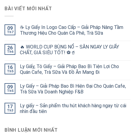
BÀI VIẾT MỚI NHẤT
☕ Ly Giấy In Logo Cao Cấp – Giải Pháp Nâng Tầm
09
Th7
Thương Hiệu Cho Quán Cà Phê, Trà Sữa
🔥 WORLD CUP BÙNG NỔ – SĂN NGAY LY GIẤY
26
Th6
CHẤT, GIÁ SIÊU TỐT! ⚽🥤
Ly Giấy, Tô Giấy – Giải Pháp Bao Bì Tiện Lợi Cho
16
Th5
Quán Cafe, Trà Sữa Và Đồ Ăn Mang Đi
Ly Giấy – Giải Pháp Bao Bì Hiện Đại Cho Quán Cafe,
09
Th5
Trà Sữa Và Doanh Nghiệp F&B
Ly giấy – Sản phẩm thu hút khách hàng ngay từ cái
17
Th3
nhìn đầu tiên
BÌNH LUẬN MỚI NHẤT