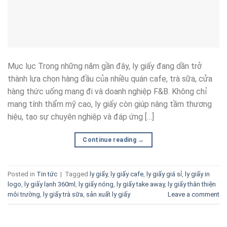
Mục lục Trong những năm gần đây, ly giấy đang dần trở
thành lựa chọn hàng đầu của nhiều quán cafe, trà sữa, cửa
hàng thức uống mang đi và doanh nghiệp F&B. Không chỉ
mang tính thẩm mỹ cao, ly giấy còn giúp nâng tầm thương
hiệu, tạo sự chuyên nghiệp và đáp ứng […]
Continue reading
→
Posted in
Tin tức
|
Tagged
ly giấy
,
ly giấy cafe
,
ly giấy giá sỉ
,
ly giấy in
logo
,
ly giấy lạnh 360ml
,
ly giấy nóng
,
ly giấy take away
,
ly giấy thân thiện
môi trường
,
ly giấy trà sữa
,
sản xuất ly giấy
Leave a comment