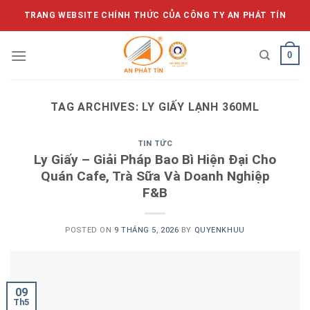
Skip
TRANG WEBSITE CHÍNH THỨC CỦA CÔNG TY AN PHÁT TÍN
to
content
0
TAG ARCHIVES:
LY GIẤY LẠNH 360ML
TIN TỨC
Ly Giấy – Giải Pháp Bao Bì Hiện Đại Cho
Quán Cafe, Trà Sữa Và Doanh Nghiệp
F&B
POSTED ON
9 THÁNG 5, 2026
BY
QUYENKHUU
09
Th5