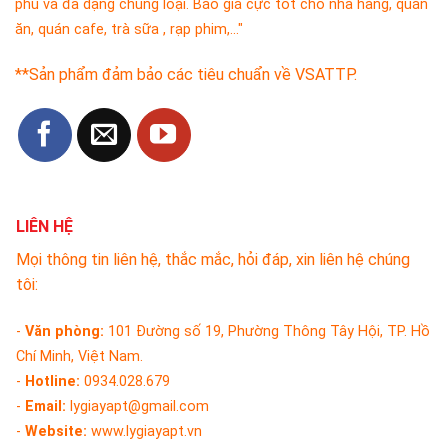
phú và đa dạng chủng loại. Báo giá cực tốt cho nhà hàng, quán
ăn, quán cafe, trà sữa , rạp phim,..."
**Sản phẩm đảm bảo các tiêu chuẩn về VSATTP.
LIÊN HỆ
Mọi thông tin liên hệ, thắc mắc, hỏi đáp, xin liên hệ chúng
tôi:
-
Văn phòng:
101 Đường số 19, Phường Thông Tây Hội, TP. Hồ
Chí Minh, Việt Nam.
-
Hotline:
0934.028.679
-
Email:
lygiayapt@gmail.com
-
Website:
www.lygiayapt.vn