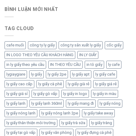
BÌNH LUẬN MỚI NHẤT
TAG CLOUD
cafe muối
công ty ly giấy
công ty sản xuất ly giấy
cốc giấy
IN LOGO THEO YÊU CẦU KHÁCH HÀNG
IN LY GIẤY
in ly giấy theo yêu cầu
IN THEO YÊU CẦU
in tô giấy
ly cafe
lygiaygiare
ly giấy
ly giấy 2pe
ly giấy apt
ly giấy cafe
ly giấy cao cấp
ly giấy cà phê
ly giấy già rẻ
ly giấy giá rẻ
ly giấy giá sỉ
ly giấy gò vấp
ly giấy in logo
ly giấy in màu
ly giấy lạnh
ly giấy lạnh 360ml
ly giấy mang đi
ly giấy nóng
ly giấy nóng lạnh
ly giấy nóng lạnh 2pe
ly giấy take away
ly giấy thân thiện môi trường
ly giấy trà sữa
ly giấy trắng
ly giấy tại gò vấp
ly giấy văn phòng
ly giấy đựng cà phê