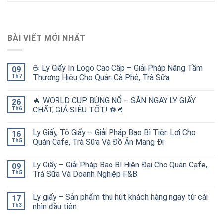
BÀI VIẾT MỚI NHẤT
☕ Ly Giấy In Logo Cao Cấp – Giải Pháp Nâng Tầm
09
Th7
Thương Hiệu Cho Quán Cà Phê, Trà Sữa
🔥 WORLD CUP BÙNG NỔ – SĂN NGAY LY GIẤY
26
Th6
CHẤT, GIÁ SIÊU TỐT! ⚽🥤
Ly Giấy, Tô Giấy – Giải Pháp Bao Bì Tiện Lợi Cho
16
Th5
Quán Cafe, Trà Sữa Và Đồ Ăn Mang Đi
Ly Giấy – Giải Pháp Bao Bì Hiện Đại Cho Quán Cafe,
09
Th5
Trà Sữa Và Doanh Nghiệp F&B
Ly giấy – Sản phẩm thu hút khách hàng ngay từ cái
17
Th3
nhìn đầu tiên