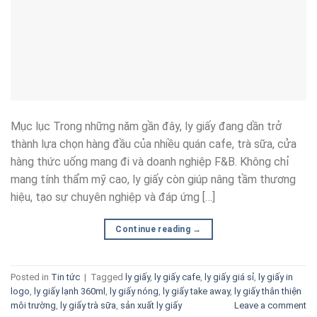
Mục lục Trong những năm gần đây, ly giấy đang dần trở
thành lựa chọn hàng đầu của nhiều quán cafe, trà sữa, cửa
hàng thức uống mang đi và doanh nghiệp F&B. Không chỉ
mang tính thẩm mỹ cao, ly giấy còn giúp nâng tầm thương
hiệu, tạo sự chuyên nghiệp và đáp ứng […]
Continue reading
→
Posted in
Tin tức
|
Tagged
ly giấy
,
ly giấy cafe
,
ly giấy giá sỉ
,
ly giấy in
logo
,
ly giấy lạnh 360ml
,
ly giấy nóng
,
ly giấy take away
,
ly giấy thân thiện
môi trường
,
ly giấy trà sữa
,
sản xuất ly giấy
Leave a comment