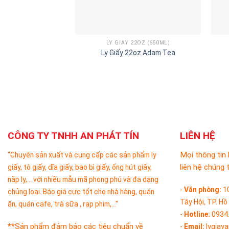
LY GIẤY 22OZ (650ML)
Ly Giấy 22oz Adam Tea
CÔNG TY TNHH AN PHÁT TÍN
LIÊN HỆ
Mọi thông tin 
"Chuyên sản xuất và cung cấp các sản phẩm ly
liên hệ chúng t
giấy, tô giấy, dĩa giấy, bao bì giấy, ống hút giấy,
nắp ly,... với nhiều mẫu mã phong phú và đa dạng
-
Văn phòng:
1
chủng loại. Báo giá cực tốt cho nhà hàng, quán
Tây Hội, TP. Hồ
ăn, quán cafe, trà sữa , rạp phim,..."
-
Hotline:
0934
**Sản phẩm đảm bảo các tiêu chuẩn về
-
Email:
lygiay