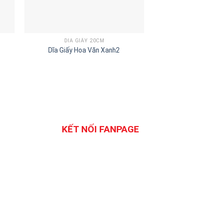
DĨA GIẤY 20CM
LY GIẤY 14O
Dĩa Giấy Hoa Văn Xanh2
Ly Giấy 14o
KẾT NỐI FANPAGE