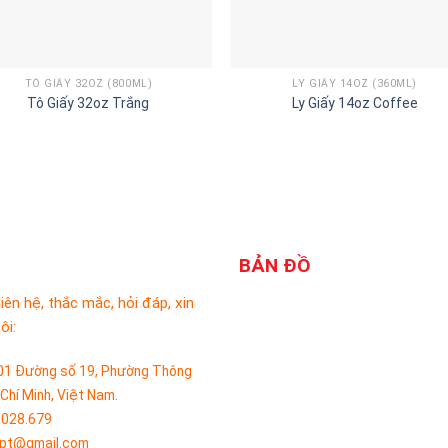
TÔ GIẤY 32OZ (800ML)
LY GIẤY 14OZ (360ML)
Tô Giấy 32oz Trắng
Ly Giấy 14oz Coffee
BẢN ĐỒ
liên hệ, thắc mắc, hỏi đáp, xin
ôi:
01 Đường số 19, Phường Thông
 Chí Minh, Việt Nam.
.028.679
apt@gmail.com