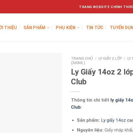
TRANG WEBSITE CHÍNH THỨC
ỚI THIỆU
SẢN PHẨM
PHỤ KIỆN
TIN TỨC
TUYỂN DỤ
TRANG CHỦ
/
LY GIẤY 2 LỚP
/
LY 
(360ML)
Ly Giấy 14oz 2 lớ
Club
Thông tin chi tiết
ly giấy 14
Club
:
Sản phẩm:
Ly giấy 14oz ca
Nguyên liệu:
Giấy nhập khẩ