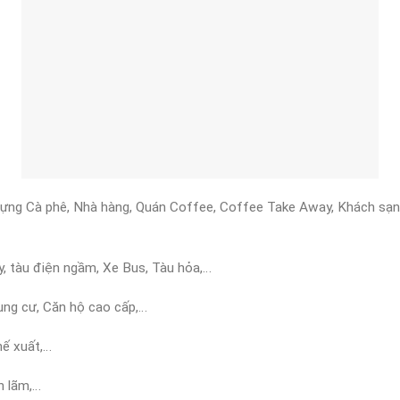
đựng Cà phê, Nhà hàng, Quán Coffee, Coffee Take Away, Khách sạn,
, tàu điện ngầm, Xe Bus, Tàu hỏa,…
ung cư, Căn hộ cao cấp,…
hế xuất,…
ển lãm,…