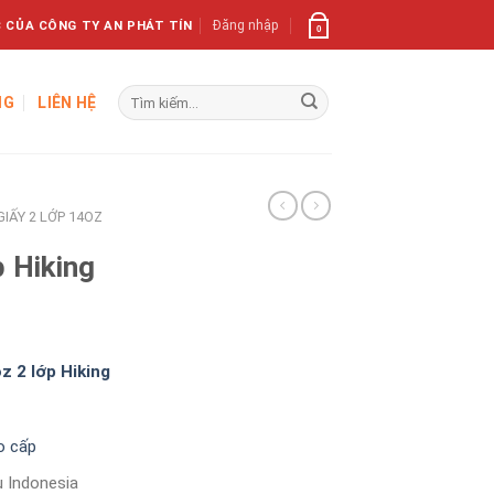
 CỦA CÔNG TY AN PHÁT TÍN
Đăng nhập
0
Tìm
NG
LIÊN HỆ
kiếm:
GIẤY 2 LỚP 14OZ
p Hiking
oz 2 lớp Hiking
o cấp
u Indonesia