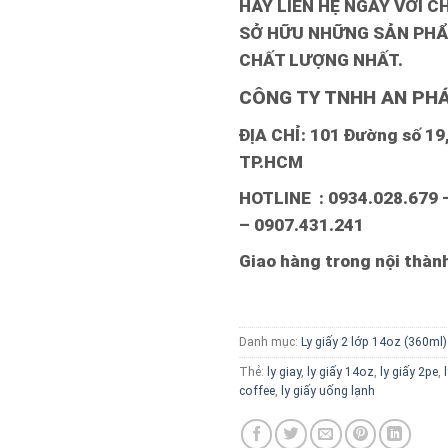
HÃY LIÊN HỆ NGAY VỚI C
SỞ HỮU NHỮNG SẢN PHẨ
CHẤT LƯỢNG NHẤT.
CÔNG TY TNHH AN PHÁ
ĐỊA CHỈ: 101 Đường số 19, 
TP.HCM
HOTLINE : 0934.028.679 
– 0907.431.241
Giao hàng trong nội thà
Danh mục:
Ly giấy 2 lớp 14oz (360ml)
Thẻ:
ly giay
,
ly giấy 14oz
,
ly giấy 2pe
,
coffee
,
ly giấy uống lạnh