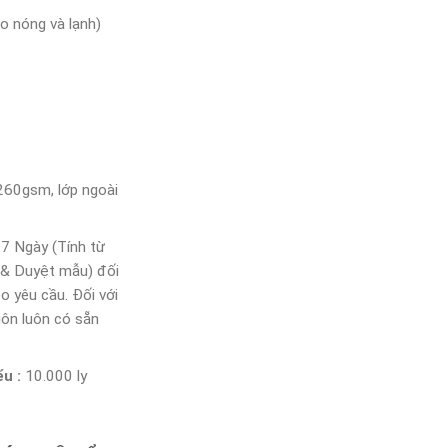
o nóng và lạnh)
260gsm, lớp ngoài
7 Ngày (Tính từ
 & Duyệt mẫu) đối
eo yêu cầu. Đối với
uôn luôn có sẵn
ểu :
10.000 ly