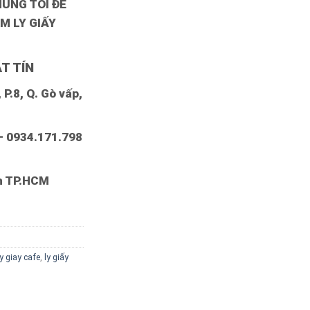
HÚNG TÔI ĐỂ
M LY GIẤY
T TÍN
P.8, Q. Gò vấp,
– 0934.171.798
nh TP.HCM
ly giay cafe
,
ly giấy