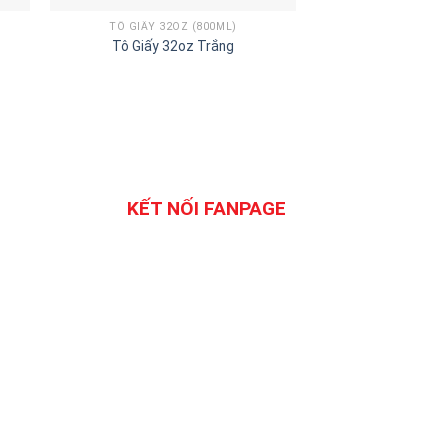
TÔ GIẤY 32OZ (800ML)
ỐNG HÚT
Tô Giấy 32oz Trắng
Ống Hút
KẾT NỐI FANPAGE