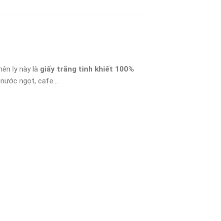
ên ly này là
giấy trắng tinh khiết 100%
 nước ngọt, cafe…