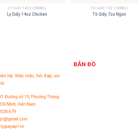
LY GIẤY 14OZ (360ML)
TÔ GIẤY 7OZ (180ML)
Ly Giấy 14oz Chicken
Tô Giấy 7oz Ngon
BẢN ĐỒ
liên hệ, thắc mắc, hỏi đáp, xin
ôi:
01 Đường số 19, Phường Thông
 Chí Minh, Việt Nam.
.028.679
apt@gmail.com
lygiayapt.vn