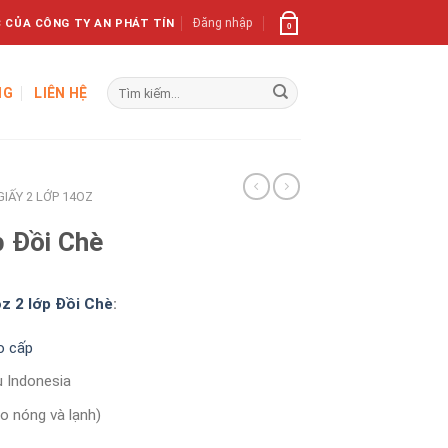
 CỦA CÔNG TY AN PHÁT TÍN
Đăng nhập
0
Tìm
NG
LIÊN HỆ
kiếm:
GIẤY 2 LỚP 14OZ
p Đồi Chè
oz 2 lớp Đồi Chè
:
o cấp
u Indonesia
o nóng và lạnh)