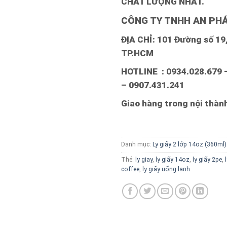
CHẤT LƯỢNG NHẤT.
CÔNG TY TNHH AN PHÁ
ĐỊA CHỈ: 101 Đường số 19, 
TP.HCM
HOTLINE : 0934.028.679 
– 0907.431.241
Giao hàng trong nội thà
Danh mục:
Ly giấy 2 lớp 14oz (360ml)
Thẻ:
ly giay
,
ly giấy 14oz
,
ly giấy 2pe
,
coffee
,
ly giấy uống lạnh