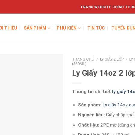
TRANG WEBSITE CHÍNH THỨC
ỚI THIỆU
SẢN PHẨM
PHỤ KIỆN
TIN TỨC
TUYỂN DỤ
TRANG CHỦ
/
LY GIẤY 2 LỚP
/
LY 
(360ML)
Ly Giấy 14oz 2 lớ
Thông tin chi tiết
ly giấy 14
Sản phẩm:
Ly giấy 14oz ca
Nguyên liệu:
Giấy nhập khẩ
Chất liệu:
2PE mờ (dùng ch
Dung tích:
360 – 400 ml