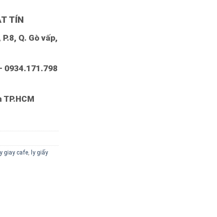
T TÍN
P.8, Q. Gò vấp,
– 0934.171.798
nh TP.HCM
ly giay cafe
,
ly giấy