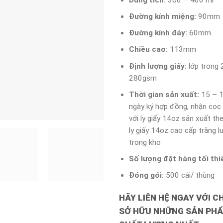
Đường kính miệng:
90mm
Đường kính đáy:
60mm
Chiều cao:
113mm
Định lượng giấy:
lớp trong 
280gsm
Thời gian sản xuất:
15 – 1
ngày ký hợp đồng, nhận cọc
với ly giấy 14oz sản xuất th
ly giấy 14oz cao cấp trắng l
trong kho
Số lượng đặt hàng tối thi
Đóng gói:
500 cái/ thùng
HÃY LIÊN HỆ NGAY VỚI C
SỞ HỮU NHỮNG SẢN PHẨ