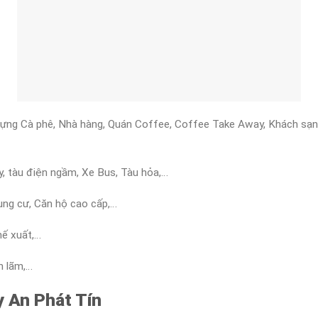
đựng Cà phê, Nhà hàng, Quán Coffee, Coffee Take Away, Khách sạn,
, tàu điện ngầm, Xe Bus, Tàu hỏa,…
ung cư, Căn hộ cao cấp,…
hế xuất,…
ển lãm,…
y An Phát Tín