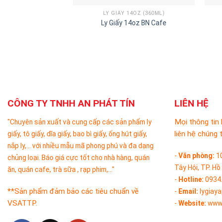
LY GIẤY 14OZ (360ML)
Ly Giấy 14oz BN Cafe
CÔNG TY TNHH AN PHÁT TÍN
LIÊN HỆ
Mọi thông tin 
"Chuyên sản xuất và cung cấp các sản phẩm ly
liên hệ chúng t
giấy, tô giấy, dĩa giấy, bao bì giấy, ống hút giấy,
nắp ly,... với nhiều mẫu mã phong phú và đa dạng
-
Văn phòng:
1
chủng loại. Báo giá cực tốt cho nhà hàng, quán
Tây Hội, TP. Hồ
ăn, quán cafe, trà sữa , rạp phim,..."
-
Hotline:
0934
**Sản phẩm đảm bảo các tiêu chuẩn về
-
Email:
lygiay
VSATTP.
-
Website:
www.