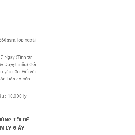
260gsm, lớp ngoài
7 Ngày (Tính từ
 & Duyệt mẫu) đối
eo yêu cầu. Đối với
uôn luôn có sẵn
ểu :
10.000 ly
HÚNG TÔI ĐỂ
M LY GIẤY