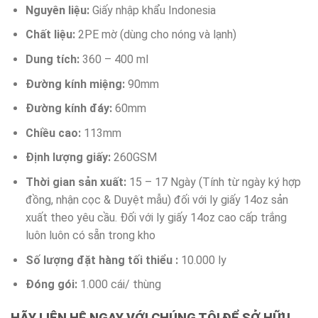
Nguyên liệu:
Giấy nhập khẩu Indonesia
Chất liệu:
2PE mờ (dùng cho nóng và lạnh)
Dung tích:
360 – 400 ml
Đường kính miệng:
90mm
Đường kính đáy:
60mm
Chiều cao:
113mm
Định lượng giấy:
260GSM
Thời gian sản xuất:
15 – 17 Ngày (Tính từ ngày ký hợp
đồng, nhận cọc & Duyệt mẫu) đối với ly giấy 14oz sản
xuất theo yêu cầu. Đối với ly giấy 14oz cao cấp trắng
luôn luôn có sẵn trong kho
Số lượng đặt hàng tối thiểu :
10.000 ly
Đóng gói:
1.000 cái/ thùng
HÃY LIÊN HỆ NGAY VỚI CHÚNG TÔI ĐỂ SỞ HỮU