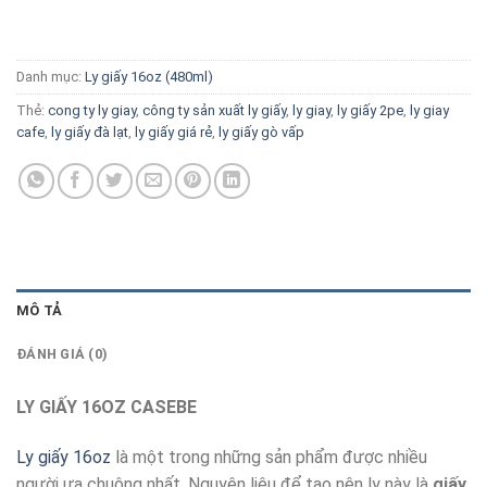
Danh mục:
Ly giấy 16oz (480ml)
Thẻ:
cong ty ly giay
,
công ty sản xuất ly giấy
,
ly giay
,
ly giấy 2pe
,
ly giay
cafe
,
ly giấy đà lạt
,
ly giấy giá rẻ
,
ly giấy gò vấp
MÔ TẢ
ĐÁNH GIÁ (0)
LY GIẤY 16OZ CASEBE
Ly giấy 16oz
là một trong những sản phẩm được nhiều
người ưa chuộng nhất. Nguyên liệu để tạo nên ly này là
giấy