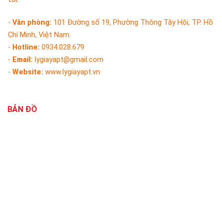
-
Văn phòng:
101 Đường số 19, Phường Thông Tây Hội, TP. Hồ
Chí Minh, Việt Nam.
-
Hotline:
0934.028.679
-
Email:
lygiayapt@gmail.com
-
Website:
www.lygiayapt.vn
BẢN ĐỒ