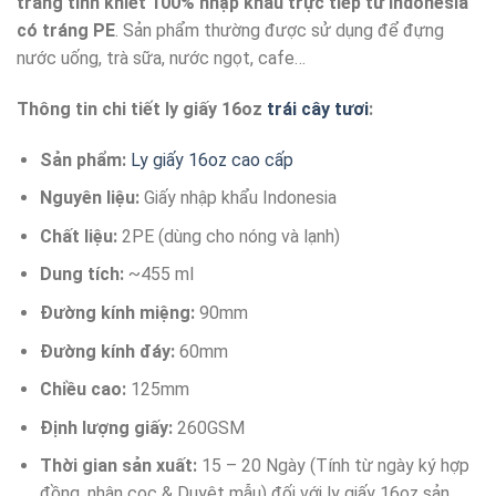
trắng tinh khiết 100% nhập khẩu trực tiếp từ Indonesia
có tráng PE
. Sản phẩm thường được sử dụng để đựng
nước uống, trà sữa, nước ngọt, cafe…
Thông tin chi tiết ly giấy 16oz
trái cây tươi
:
Sản phẩm:
Ly giấy 16oz cao cấp
Nguyên liệu:
Giấy nhập khẩu Indonesia
Chất liệu:
2PE (dùng cho nóng và lạnh)
Dung tích:
~455 ml
Đường kính miệng:
90mm
Đường kính đáy:
60mm
Chiều cao:
125mm
Định lượng giấy:
260GSM
Thời gian sản xuất:
15 – 20 Ngày (Tính từ ngày ký hợp
đồng, nhận cọc & Duyệt mẫu) đối với ly giấy 16oz sản