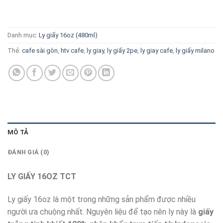
Danh mục:
Ly giấy 16oz (480ml)
Thẻ:
cafe sài gòn
,
htv cafe
,
ly giay
,
ly giấy 2pe
,
ly giay cafe
,
ly giấy milano
MÔ TẢ
ĐÁNH GIÁ (0)
LY GIẤY 16OZ TCT
Ly giấy 16oz là một trong những sản phẩm được nhiều
người ưa chuộng nhất. Nguyên liệu để tạo nên ly này là
giấy