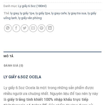
Danh mục:
Ly giấy 6.5oz (180ml)
Thẻ:
ly giay
,
ly giấy 1pe
,
ly giấy 2pe
,
ly giay cafe
,
ly giay tra sua
,
ly giấy
uống lạnh
,
ly giấy văn phòng
MÔ TẢ
ĐÁNH GIÁ (0)
LY GIẤY 6.5OZ OCELA
Ly giấy 6.5oz Ocela là một trong những sản phẩm được
nhiều người ưa chuộng nhất. Nguyên liệu để tạo nên ly này
là
giấy trắng tinh khiết 100% nhập khẩu trực tiếp