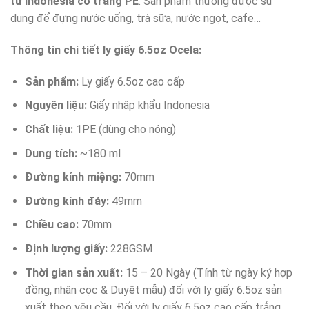
từ Indonesia có tráng PE
. Sản phẩm thường được sử
dụng để đựng nước uống, trà sữa, nước ngọt, cafe…
Thông tin chi tiết ly giấy 6.5oz Ocela:
Sản phẩm:
Ly giấy 6.5oz cao cấp
Nguyên liệu:
Giấy nhập khẩu Indonesia
Chất liệu:
1PE (dùng cho nóng)
Dung tích:
~180 ml
Đường kính miệng:
70mm
Đường kính đáy:
49mm
Chiều cao:
70mm
Định lượng giấy:
228GSM
Thời gian sản xuất:
15 – 20 Ngày (Tính từ ngày ký hợp
đồng, nhận cọc & Duyệt mẫu) đối với ly giấy 6.5oz sản
xuất theo yêu cầu. Đối với ly giấy 6.5oz cao cấp trắng