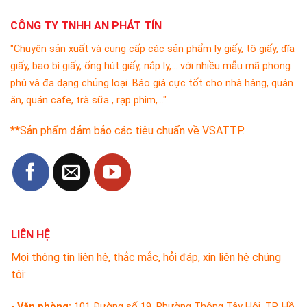
CÔNG TY TNHH AN PHÁT TÍN
"Chuyên sản xuất và cung cấp các sản phẩm ly giấy, tô giấy, dĩa
giấy, bao bì giấy, ống hút giấy, nắp ly,... với nhiều mẫu mã phong
phú và đa dạng chủng loại. Báo giá cực tốt cho nhà hàng, quán
ăn, quán cafe, trà sữa , rạp phim,..."
**Sản phẩm đảm bảo các tiêu chuẩn về VSATTP.
LIÊN HỆ
Mọi thông tin liên hệ, thắc mắc, hỏi đáp, xin liên hệ chúng
tôi:
-
Văn phòng:
101 Đường số 19, Phường Thông Tây Hội, TP. Hồ