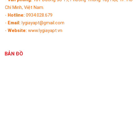
Chí Minh, Việt Nam.
-
Hotline:
0934.028.679
-
Email:
lygiayapt@gmail.com
-
Website:
www.lygiayapt.vn
BẢN ĐỒ