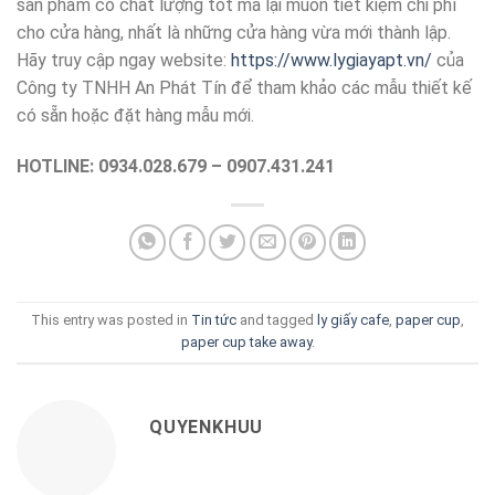
sản phẩm có chất lượng tốt mà lại muốn tiết kiệm chi phí
cho cửa hàng, nhất là những cửa hàng vừa mới thành lập.
Hãy truy cập ngay website:
https://www.lygiayapt.vn/
của
Công ty TNHH An Phát Tín để tham khảo các mẫu thiết kế
có sẵn hoặc đặt hàng mẫu mới.
HOTLINE: 0934.028.679 – 0907.431.241
This entry was posted in
Tin tức
and tagged
ly giấy cafe
,
paper cup
,
paper cup take away
.
QUYENKHUU