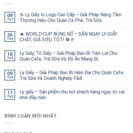
☕ Ly Giấy In Logo Cao Cấp – Giải Pháp Nâng Tầm
09
Th7
Thương Hiệu Cho Quán Cà Phê, Trà Sữa
🔥 WORLD CUP BÙNG NỔ – SĂN NGAY LY GIẤY
26
Th6
CHẤT, GIÁ SIÊU TỐT! ⚽🥤
Ly Giấy, Tô Giấy – Giải Pháp Bao Bì Tiện Lợi Cho
16
Th5
Quán Cafe, Trà Sữa Và Đồ Ăn Mang Đi
Ly Giấy – Giải Pháp Bao Bì Hiện Đại Cho Quán Cafe,
09
Th5
Trà Sữa Và Doanh Nghiệp F&B
Ly giấy – Sản phẩm thu hút khách hàng ngay từ cái
17
Th3
nhìn đầu tiên
BÌNH LUẬN MỚI NHẤT