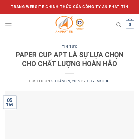
Skip
TRANG WEBSITE CHÍNH THỨC CỦA CÔNG TY AN PHÁT TÍN
to
content
0
TIN TỨC
PAPER CUP APT LÀ SỰ LỰA CHỌN
CHO CHẤT LƯỢNG HOÀN HẢO
POSTED ON
5 THÁNG 9, 2019
BY
QUYENKHUU
05
Th9